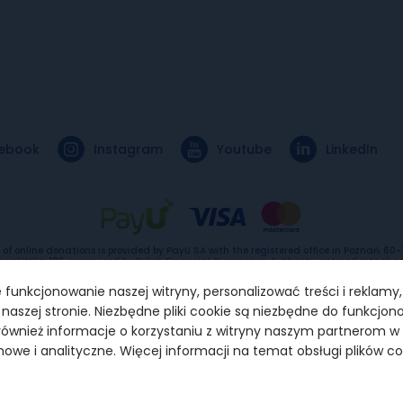
ebook
Instagram
Youtube
LinkedIn
 of online donations is provided by PayU SA with the registered office in Poznań, 60
nwaldzka 186, supervised by Polish Financial Supervision Authority, entered into the 
rvices providers under the number IP1/2012, entered into the Register of Entreprene
rict Court for Poznań –Nowe Miasto and Wilda in Poznań, 8th Commercial Departme
funkcjonowanie naszej witryny, personalizować treści i reklamy
National Court Register under KRS number 0000274399
aszej stronie. Niezbędne pliki cookie są niezbędne do funkcjon
ównież informacje o korzystaniu z witryny naszym partnerom 
mowe i analityczne. Więcej informacji na temat obsługi plików c
ci