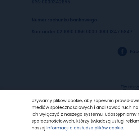
KRS: 0000342855
Numer rachunku bankowego
Santander 02 1090 1056 0000 0001 1347 5847
Fac
The service
at ul. Gru
payment se
the Dist
Używamy plików cookie, aby zapewnić prawidłowe 
mediów społecznościowych i analizować ruch na n
ich wyłączyć z naszego systemu. Udostępniamy r
społecznościowych, którzy świadczą usługi rekla
naszej
Informacji o obsłudze plików cookie
.
© 2024 Razem z Odwagą
Polityka prywatnoś