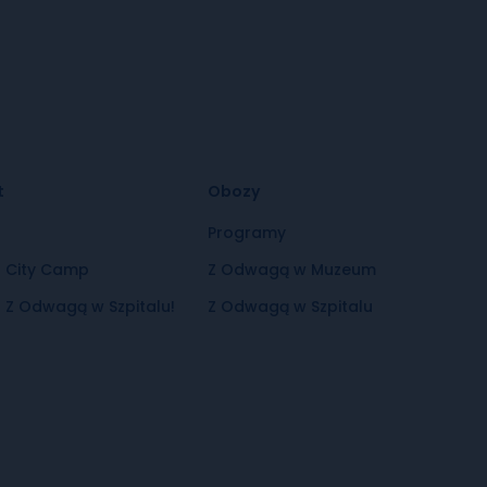
t
Obozy
t
Programy
t City Camp
Z Odwagą w Muzeum
 Z Odwagą w Szpitalu!
Z Odwagą w Szpitalu