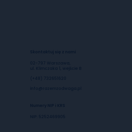
Skontaktuj się z nami
02-797 Warszawa,
ul. Klimczaka 1, wejście B
(+48) 732651620
info@razemzodwaga.pl
Numery NIP i KRS
NIP: 5252469905