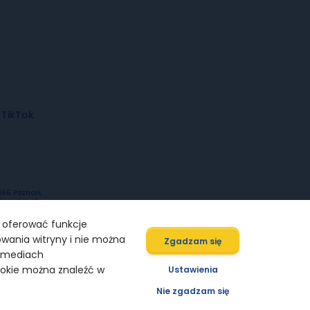
TikTok
-166 Poznań,
Register of
urs kept by
nt of the
, oferować funkcje
owania witryny i nie można
Zgadzam się
w mediach
ookie można znaleźć w
Ustawienia
Designed by
Nie zgadzam się