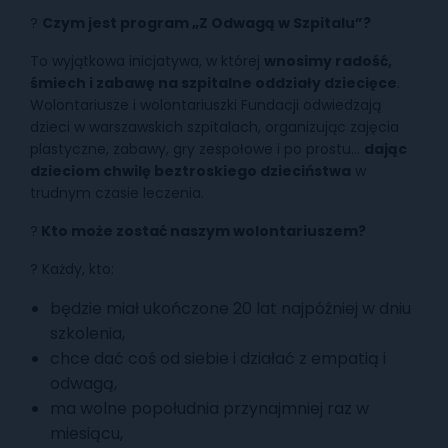
?
Czym jest program „Z Odwagą w Szpitalu”?
To wyjątkowa inicjatywa, w której
wnosimy radość,
śmiech i zabawę na szpitalne oddziały dziecięce
.
Wolontariusze i wolontariuszki Fundacji odwiedzają
dzieci w warszawskich szpitalach, organizując zajęcia
plastyczne, zabawy, gry zespołowe i po prostu…
dając
dzieciom chwilę beztroskiego dzieciństwa
w
trudnym czasie leczenia.
?
Kto może zostać naszym wolontariuszem?
? Każdy, kto:
będzie miał ukończone 20 lat najpóźniej w dniu
szkolenia,
chce dać coś od siebie i działać z empatią i
odwagą,
ma wolne popołudnia przynajmniej raz w
miesiącu,