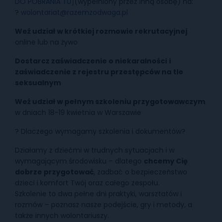
DO POBRANIA TU]
(wypełniony przez inną osobę) na:
?
wolontariat@razemzodwaga.pl
Weź udział w krótkiej rozmowie rekrutacyjnej
online lub na żywo
Dostarcz zaświadczenie o niekaralności
i
zaświadczenie z rejestru przestępców na tle
seksualnym
Weź udział w pełnym szkoleniu przygotowawczym
w dniach 18-19 kwietnia w Warszawie
? Dlaczego wymagamy szkolenia i dokumentów?
Działamy z dziećmi w trudnych sytuacjach i w
wymagającym środowisku – dlatego
chcemy Cię
dobrze przygotować
, zadbać o bezpieczeństwo
dzieci i komfort Twój oraz całego zespołu.
Szkolenie to dwa pełne dni praktyki, warsztatów i
rozmów – poznasz nasze podejście, gry i metody, a
także innych wolontariuszy.