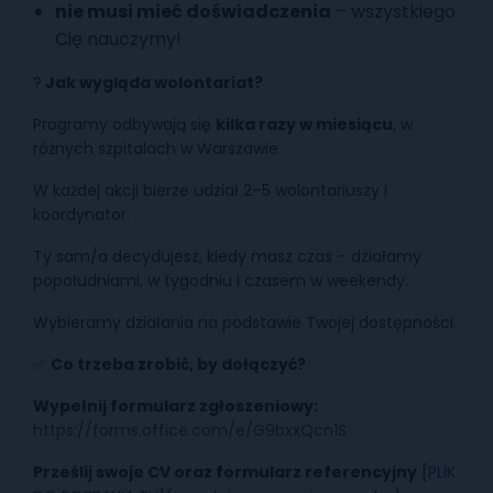
nie musi mieć doświadczenia
– wszystkiego
Cię nauczymy!
?
Jak wygląda wolontariat?
Programy odbywają się
kilka razy w miesiącu
, w
różnych szpitalach w Warszawie.
W każdej akcji bierze udział 2–5 wolontariuszy i
koordynator.
Ty sam/a decydujesz, kiedy masz czas – działamy
popołudniami, w tygodniu i czasem w weekendy.
Wybieramy działania na podstawie Twojej dostępności.
✅
Co trzeba zrobić, by dołączyć?
Wypełnij formularz zgłoszeniowy:
https://forms.office.com/e/G9bxxQcn1S
Prześlij swoje CV oraz formularz referencyjny
[
PLIK