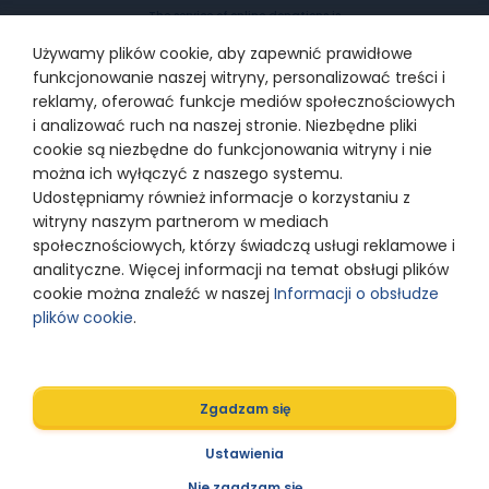
The service of online donations is
provided by PayU SA with the
registered office in Poznań, 60-166
Używamy plików cookie, aby zapewnić prawidłowe
Poznań, at ul. Grunwaldzka 186,
supervised by Polish Financial
funkcjonowanie naszej witryny, personalizować treści i
Supervision Authority, entered into
the Register of payment services
reklamy, oferować funkcje mediów społecznościowych
providers under the number
IP1/2012, entered into the Register
i analizować ruch na naszej stronie. Niezbędne pliki
of Entrepreneurs kept by the District
cookie są niezbędne do funkcjonowania witryny i nie
Court for Poznań –Nowe Miasto and
Wilda in Poznań, 8th Commercial
można ich wyłączyć z naszego systemu.
Department of the National Court
Register under KRS number
Udostępniamy również informacje o korzystaniu z
0000274399
witryny naszym partnerom w mediach
społecznościowych, którzy świadczą usługi reklamowe i
analityczne. Więcej informacji na temat obsługi plików
© 2024 Razem z Odwagą
cookie można znaleźć w naszej
Informacji o obsłudze
plików cookie
.
Polityka prywatności
Zgadzam się
Designed by
Ustawienia
Nie zgadzam się