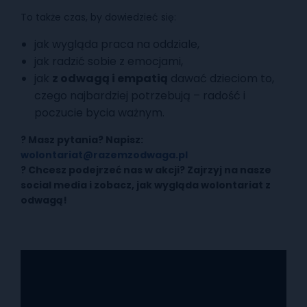
To także czas, by dowiedzieć się:
jak wygląda praca na oddziale,
jak radzić sobie z emocjami,
jak
z odwagą i empatią
dawać dzieciom to,
czego najbardziej potrzebują – radość i
poczucie bycia ważnym.
? Masz pytania? Napisz:
wolontariat@razemzodwaga.pl
? Chcesz podejrzeć nas w akcji? Zajrzyj na nasze
social media
i zobacz, jak wygląda wolontariat z
odwagą!