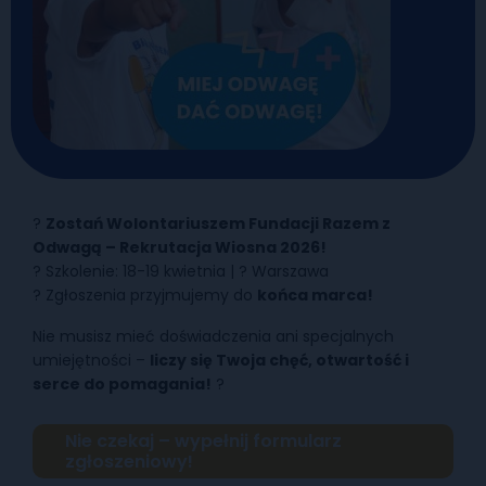
?
Zostań Wolontariuszem Fundacji Razem z
Odwagą – Rekrutacja Wiosna 2026!
? Szkolenie: 18-19 kwietnia | ? Warszawa
? Zgłoszenia przyjmujemy do
końca marca!
Nie musisz mieć doświadczenia ani specjalnych
umiejętności –
liczy się Twoja chęć, otwartość i
serce do pomagania!
?
Nie czekaj – wypełnij formularz
zgłoszeniowy!