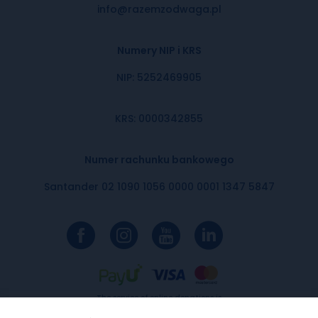
info@razemzodwaga.pl
Numery NIP i KRS
NIP: 5252469905
KRS: 0000342855
Numer rachunku bankowego
Santander 02 1090 1056 0000 0001 1347 5847
The service of online donations is
provided by PayU SA with the
registered office in Poznań, 60-166