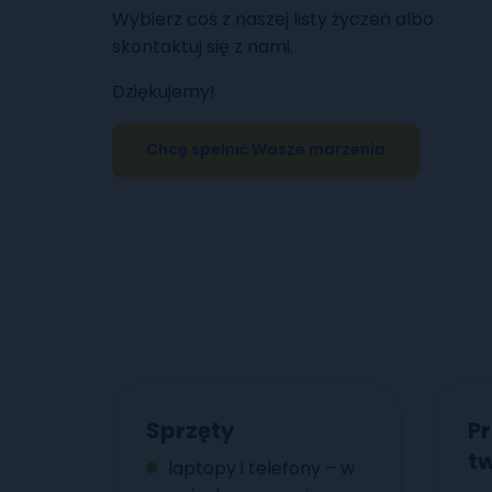
Wybierz coś z naszej listy życzeń albo
skontaktuj się z nami.
Dziękujemy!
Chcę spełnić Wasze marzenia
Sprzęty
P
tw
laptopy i telefony – w