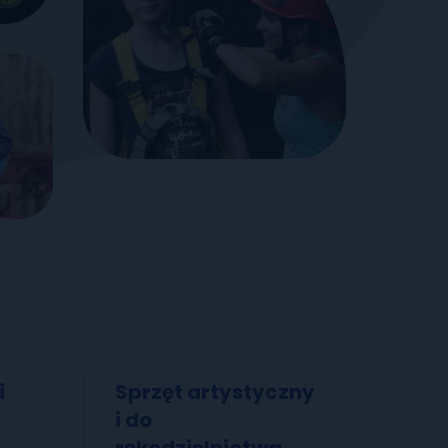
i
Sprzęt artystyczny
i do
rękodzielnictwa