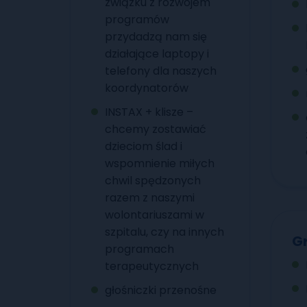
związku z rozwojem
programów
przydadzą nam się
działające laptopy i
telefony dla naszych
koordynatorów
INSTAX + klisze –
chcemy zostawiać
dzieciom ślad i
wspomnienie miłych
chwil spędzonych
razem z naszymi
wolontariuszami w
szpitalu, czy na innych
G
programach
terapeutycznych
głośniczki przenośne