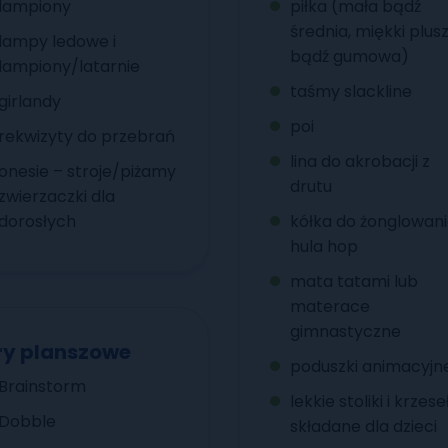
lampiony
piłka (mała bądź
średnia, miękki plus
lampy ledowe i
bądź gumowa)
lampiony/latarnie
taśmy slackline
girlandy
poi
rekwizyty do przebrań
lina do akrobacji z
onesie – stroje/piżamy
drutu
zwierzaczki dla
dorosłych
kółka do żonglowani
hula hop
mata tatami lub
materace
gimnastyczne
ry planszowe
poduszki animacyjn
Brainstorm
lekkie stoliki i krzes
Dobble
składane dla dzieci