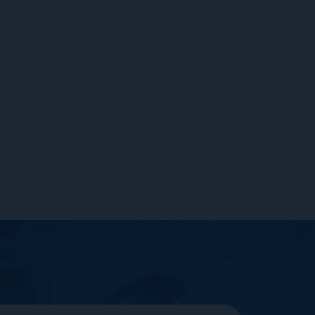
ne
IMIĘ