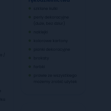
z
szklane kulki
perły dekoracyjne
(duże, bez dziur)
naklejki
kolorowe kartony
pianki dekoracyjne
a /
brokaty
farbki
prawie ze wszystkiego
możemy zrobić użytek
e
ełka