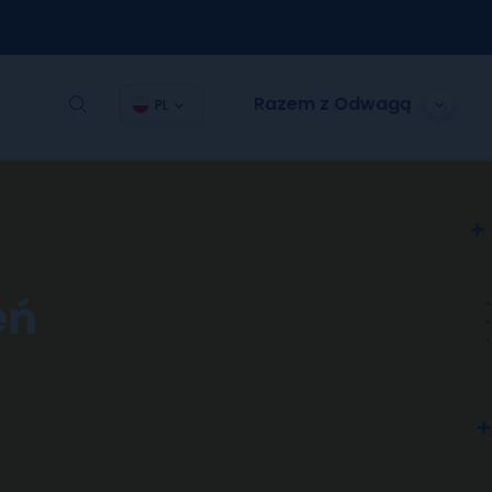
Razem z Odwagą
PL
eń