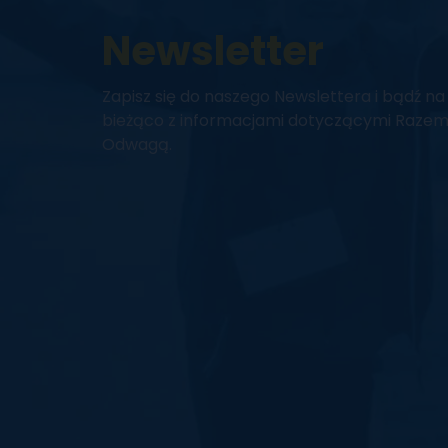
Wyślij nam
Newsletter
wiadomość ze s
Zapisz się do naszego Newslettera i bądź na
bieżąco z informacjami dotyczącymi Razem
pomysłem.
Odwagą.
Napisz do nas.