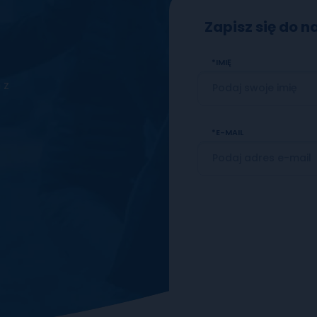
Zapisz się do 
woim
E-MAIL
IMIĘ
 z
E-MAIL