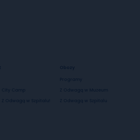
t
Obozy
t
Programy
t City Camp
Z Odwagą w Muzeum
 Z Odwagą w Szpitalu!
Z Odwagą w Szpitalu