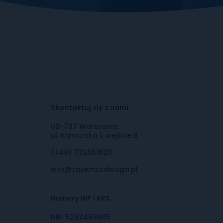
Skontaktuj się z nami
02-797 Warszawa,
ul. Klimczaka 1, wejście B
(+48) 732651620
info@razemzodwaga.pl
Numery NIP i KRS
NIP: 5252469905