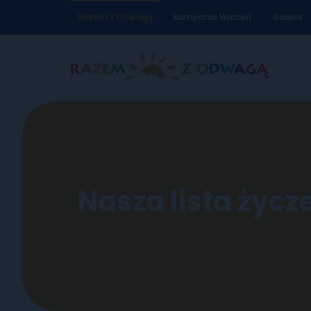
Razem z Odwagą
Kampania Wrażeń
Galeria
Nasza lista życz