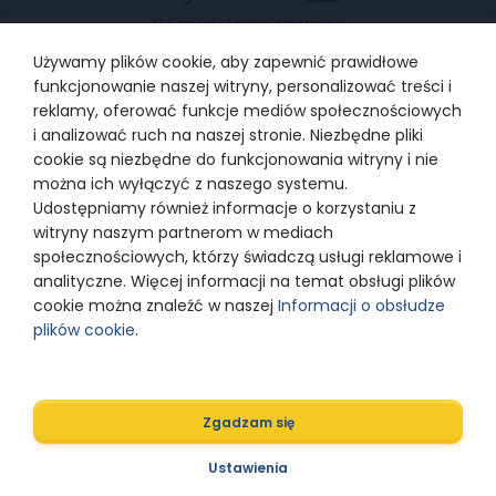
The service of online donations is
provided by PayU SA with the
registered office in Poznań, 60-166
Używamy plików cookie, aby zapewnić prawidłowe
Poznań, at ul. Grunwaldzka 186,
supervised by Polish Financial
funkcjonowanie naszej witryny, personalizować treści i
Supervision Authority, entered into
the Register of payment services
reklamy, oferować funkcje mediów społecznościowych
providers under the number
IP1/2012, entered into the Register
i analizować ruch na naszej stronie. Niezbędne pliki
of Entrepreneurs kept by the District
cookie są niezbędne do funkcjonowania witryny i nie
Court for Poznań –Nowe Miasto and
Wilda in Poznań, 8th Commercial
można ich wyłączyć z naszego systemu.
Department of the National Court
Register under KRS number
Udostępniamy również informacje o korzystaniu z
0000274399
witryny naszym partnerom w mediach
społecznościowych, którzy świadczą usługi reklamowe i
analityczne. Więcej informacji na temat obsługi plików
© 2024 Razem z Odwagą
cookie można znaleźć w naszej
Informacji o obsłudze
plików cookie
.
Polityka prywatności
Zgadzam się
Designed by
Ustawienia