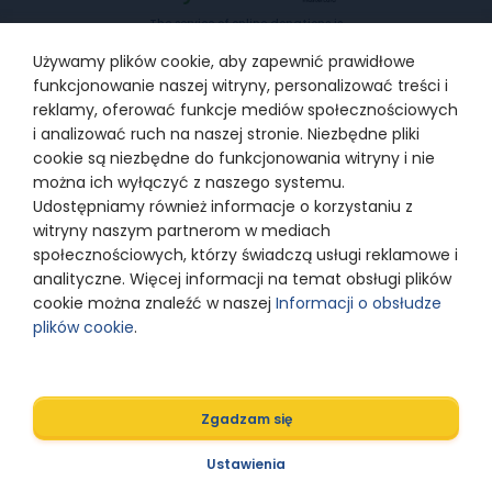
The service of online donations is
provided by PayU SA with the
registered office in Poznań, 60-166
Używamy plików cookie, aby zapewnić prawidłowe
Poznań, at ul. Grunwaldzka 186,
supervised by Polish Financial
funkcjonowanie naszej witryny, personalizować treści i
Supervision Authority, entered into
the Register of payment services
reklamy, oferować funkcje mediów społecznościowych
providers under the number
IP1/2012, entered into the Register
i analizować ruch na naszej stronie. Niezbędne pliki
of Entrepreneurs kept by the District
cookie są niezbędne do funkcjonowania witryny i nie
Court for Poznań –Nowe Miasto and
Wilda in Poznań, 8th Commercial
można ich wyłączyć z naszego systemu.
Department of the National Court
Register under KRS number
Udostępniamy również informacje o korzystaniu z
0000274399
witryny naszym partnerom w mediach
społecznościowych, którzy świadczą usługi reklamowe i
analityczne. Więcej informacji na temat obsługi plików
© 2024 Razem z Odwagą
cookie można znaleźć w naszej
Informacji o obsłudze
plików cookie
.
Polityka prywatności
Zgadzam się
Designed by
Ustawienia