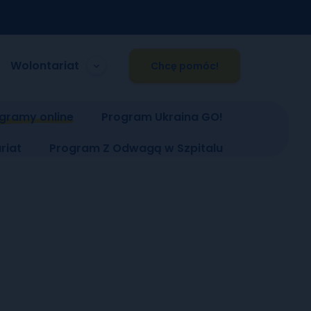
Wolontariat
Chcę pomóc!
gramy online
Program Ukraina GO!
riat
Program Z Odwagą w Szpitalu