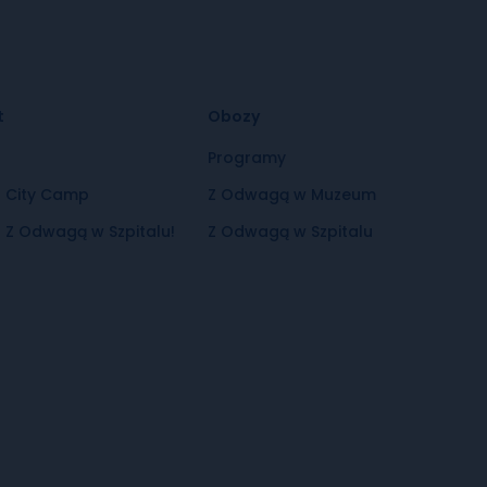
t
Obozy
t
Programy
t City Camp
Z Odwagą w Muzeum
 Z Odwagą w Szpitalu!
Z Odwagą w Szpitalu