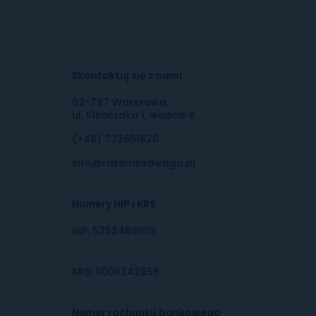
Skontaktuj się z nami
02-797 Warszawa,
ul. Klimczaka 1, wejście B
(+48) 732651620
info@razemzodwaga.pl
Numery NIP i KRS
NIP: 5252469905
KRS: 0000342855
Numer rachunku bankowego