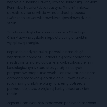
wspólnie z Joanną Hawrot, Elżbietą Jabłońską, Jackiem
Porembą, Natalią Rybką i Justyną Smoleń, młodzi
uczestnicy zanurzyli się w meandrach procesu
twórczego i stworzyli prawdziwie zjawiskowe dzieła
sztuki.
To właśnie dzięki tym pracom nasza XIII Aukcja
Charytatywna zyskała niepowtarzalny charakter i
wyjątkową energię.
Poprzednia edycja aukcji pozwoliła nam objąć
wsparciem ponad 500 dzieci z ciężkimi chorobami,
między innymi onkologicznymi, diabetologicznymi i
kardiologicznymi, które skorzystały z naszych
programów terapeutycznych. Ten rezultat daje nam
ogromną motywację do działania – również w 2026
roku mamy ambitne plany i chcemy dotrzeć z
pomocą do jeszcze większej liczby dzieci oraz ich
rodzin.
Zdjęcia z naszych zeszłorocznych poczynań możecie