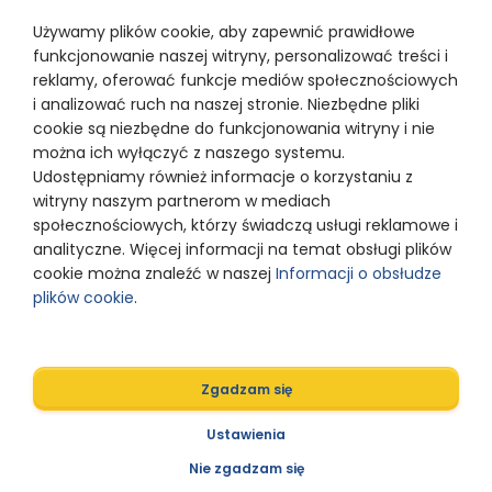
provided by PayU SA with the
registered office in Poznań, 60-166
Używamy plików cookie, aby zapewnić prawidłowe
Poznań, at ul. Grunwaldzka 186,
supervised by Polish Financial
funkcjonowanie naszej witryny, personalizować treści i
Supervision Authority, entered into
the Register of payment services
reklamy, oferować funkcje mediów społecznościowych
providers under the number
IP1/2012, entered into the Register
i analizować ruch na naszej stronie. Niezbędne pliki
of Entrepreneurs kept by the District
cookie są niezbędne do funkcjonowania witryny i nie
Court for Poznań –Nowe Miasto and
Wilda in Poznań, 8th Commercial
można ich wyłączyć z naszego systemu.
Department of the National Court
Register under KRS number
Udostępniamy również informacje o korzystaniu z
0000274399
witryny naszym partnerom w mediach
społecznościowych, którzy świadczą usługi reklamowe i
analityczne. Więcej informacji na temat obsługi plików
© 2024 Razem z Odwagą
cookie można znaleźć w naszej
Informacji o obsłudze
plików cookie
.
Polityka prywatności
Zgadzam się
Designed by
Ustawienia
Nie zgadzam się