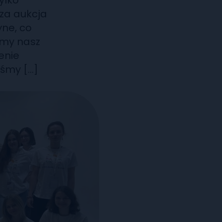
ylko
za aukcja
yne, co
amy nasz
enie
iśmy […]