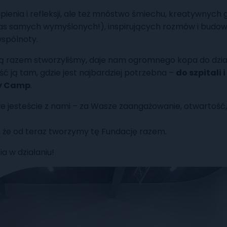
pienia i refleksji, ale też mnóstwo śmiechu, kreatywnych 
as samych wymyślonych!), inspirujących rozmów i budow
spólnoty.
rą razem stworzyliśmy, daje nam ogromnego kopa do dział
ść ją tam, gdzie jest najbardziej potrzebna –
do szpitali i
ty Camp
.
że jesteście z nami – za Wasze zaangażowanie, otwartość,
, że od teraz tworzymy tę Fundację razem.
a w działaniu!