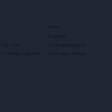
t
Obozy
t
Programy
t City Camp
Z Odwagą w Muzeum
 Z Odwagą w Szpitalu!
Z Odwagą w Szpitalu