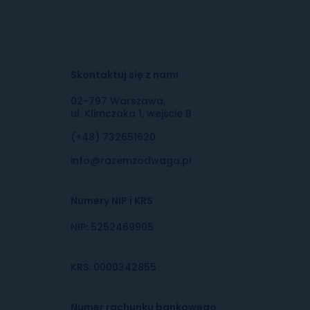
Skontaktuj się z nami
02-797 Warszawa,
ul. Klimczaka 1, wejście B
(+48) 732651620
info@razemzodwaga.pl
Numery NIP i KRS
NIP: 5252469905
KRS: 0000342855
Numer rachunku bankowego