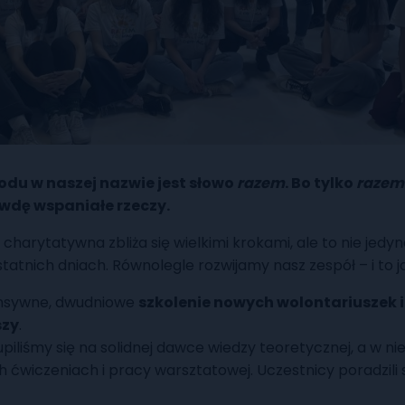
odu w naszej nazwie jest słowo
razem
. Bo tylko
razem
wdę wspaniałe rzeczy.
charytatywna zbliża się wielkimi krokami, ale to nie jedyne
statnich dniach. Równolegle rozwijamy nasz zespół – i to j
ensywne, dwudniowe
szkolenie nowych wolontariuszek i
szy
.
iliśmy się na solidnej dawce wiedzy teoretycznej, a w nie
 ćwiczeniach i pracy warsztatowej. Uczestnicy poradzili s