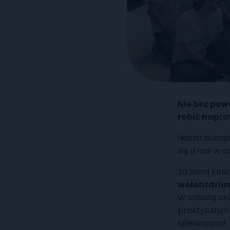
Nie bez pow
robić napra
Nasza aukcja 
się u nas w o
Za nami int
wolontariu
W sobotę skup
praktycznych
śpiewająco!