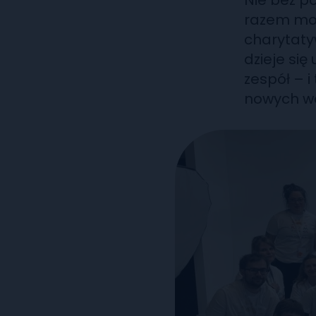
Nie bez p
razem moż
charytatyw
dzieje się
zespół – i
nowych wo