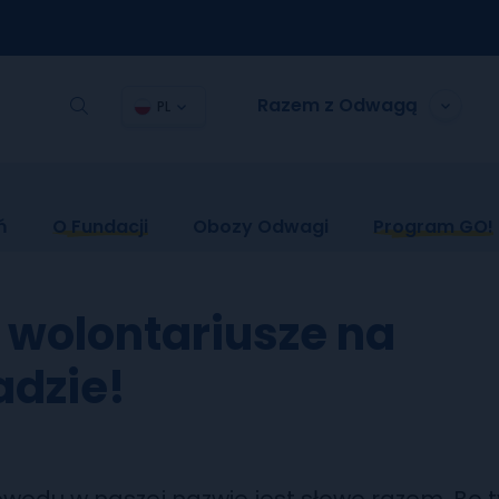
Razem z Odwagą
PL
ń
O Fundacji
Obozy Odwagi
Program GO!
 wolontariusze na
adzie!