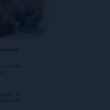
możemy
, co dzieje
ak!
dzielę – na
obie z nimi