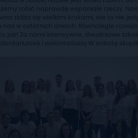
owodu w naszej nazwie jest słowo razem. Bo t
emy robić naprawdę wspaniałe rzeczy. Nas
na zbliża się wielkimi krokami, ale to nie jed
 u nas w ostatnich dniach. Równolegle rozwij
 to jak! Za nami intensywne, dwudniowe szkol
lontariuszek i wolontariuszy.W sobotę skupil