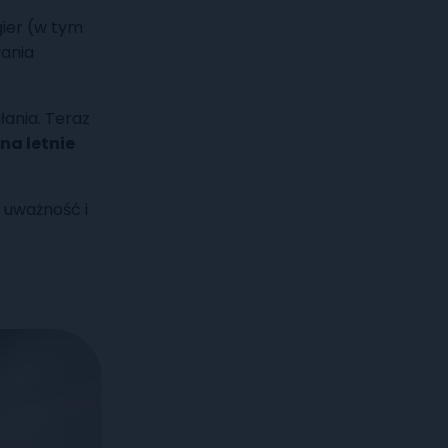
gier (w tym
ania
ania. Teraz
 na letnie
 uważność i