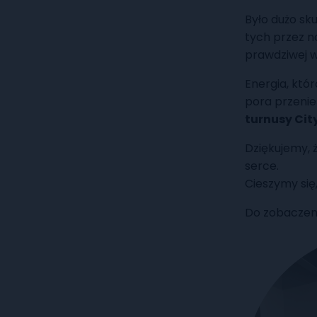
Było dużo sku
tych przez n
prawdziwej w
Energia, któ
pora przenie
turnusy Ci
Dziękujemy, 
serce.
Cieszymy się
Do zobaczeni