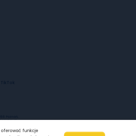
TikTok
-166 Poznań,
Register of
urs kept by
nt of the
, oferować funkcje