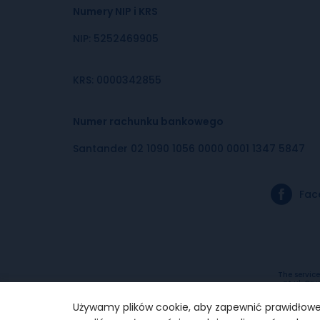
Numery NIP i KRS
NIP: 5252469905
KRS: 0000342855
Numer rachunku bankowego
Santander 02 1090 1056 0000 0001 1347 5847
Fac
The service
at ul. Gru
payment se
the Dist
Używamy plików cookie, aby zapewnić prawidłowe 