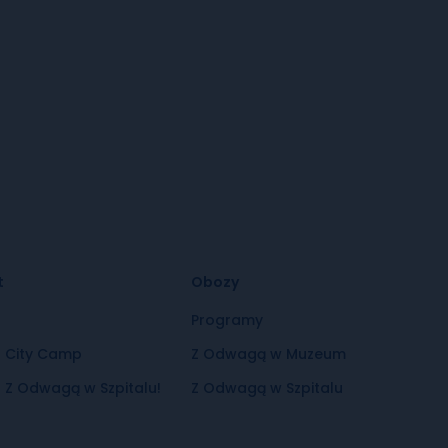
t
Obozy
t
Programy
t City Camp
Z Odwagą w Muzeum
 Z Odwagą w Szpitalu!
Z Odwagą w Szpitalu