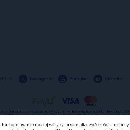
ebook
Instagram
Youtube
LinkedIn
 of online donations is provided by PayU SA with the registered office in Poznań, 60
nwaldzka 186, supervised by Polish Financial Supervision Authority, entered into the 
rvices providers under the number IP1/2012, entered into the Register of Entreprene
rict Court for Poznań –Nowe Miasto and Wilda in Poznań, 8th Commercial Departme
funkcjonowanie naszej witryny, personalizować treści i reklamy
National Court Register under KRS number 0000274399