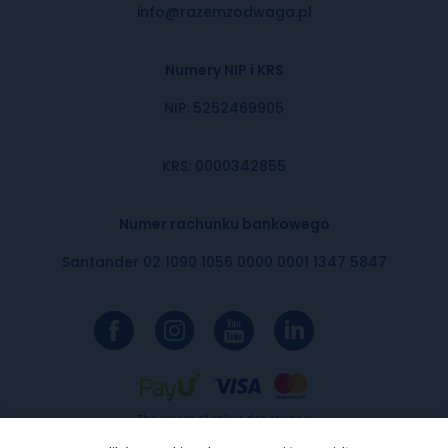
info@razemzodwaga.pl
Numery NIP i KRS
NIP: 5252469905
KRS: 0000342855
Numer rachunku bankowego
Santander 02 1090 1056 0000 0001 1347 5847
The service of online donations is
provided by PayU SA with the
registered office in Poznań, 60-166