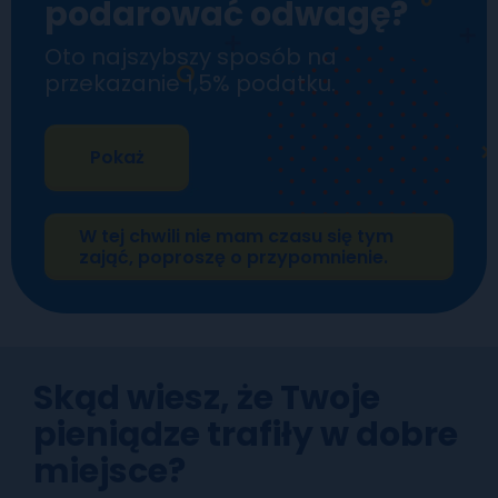
podarować odwagę?
Oto najszybszy sposób na
przekazanie 1,5% podatku.
Pokaż
W tej chwili nie mam czasu się tym
zająć, poproszę o przypomnienie.
Skąd wiesz, że Twoje
pieniądze trafiły w dobre
miejsce?