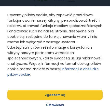
The service of online donations is
provided by PayU SA with the
registered office in Poznań, 60-166
Używamy plików cookie, aby zapewnić prawidłowe
Poznań, at ul. Grunwaldzka 186,
supervised by Polish Financial
funkcjonowanie naszej witryny, personalizować treści i
Supervision Authority, entered into
the Register of payment services
reklamy, oferować funkcje mediów społecznościowych
providers under the number
IP1/2012, entered into the Register
i analizować ruch na naszej stronie. Niezbędne pliki
of Entrepreneurs kept by the District
cookie są niezbędne do funkcjonowania witryny i nie
Court for Poznań –Nowe Miasto and
Wilda in Poznań, 8th Commercial
można ich wyłączyć z naszego systemu.
Department of the National Court
Register under KRS number
Udostępniamy również informacje o korzystaniu z
0000274399
witryny naszym partnerom w mediach
społecznościowych, którzy świadczą usługi reklamowe i
analityczne. Więcej informacji na temat obsługi plików
© 2024 Razem z Odwagą
cookie można znaleźć w naszej
Informacji o obsłudze
plików cookie
.
Polityka prywatności
Zgadzam się
Designed by
Ustawienia