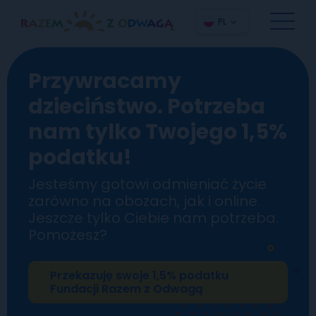
PL
Przywracamy
dzieciństwo. Potrzeba
nam tylko Twojego 1,5%
podatku!
Jesteśmy gotowi odmieniać życie
zarówno na obozach, jak i online.
Jeszcze tylko Ciebie nam potrzeba.
Pomożesz?
Przekazuję swoje 1,5% podatku
Fundacji Razem z Odwagą