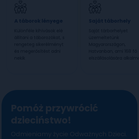
A táborok lényege
Saját táborhely
Különféle kihívások elé
Saját tárborhelyet
állítani a táborozókat, s
üzemeltetünk
rengeteg sikerélményt
Magyarországon,
és megerősítést adni
Hatvanban, ami 168 fő
nekik
elszállásolására alkalm
Pomóż przywrócić
dzieciństwo!
Odmieniamy życie Odważnych Dzieci.