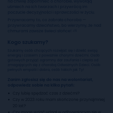
na chwilę zapomnieć o chorobie, wywołają
uśmiech na ich twarzach i przywrócą im
poczucie decyzyjności i sprawczości w życiu.
Przywracamy to, co zabrała choroba —
przywracamy dzieciństwo, bo wierzymy, że nad
chmurami zawsze świeci słońce! ⛅
Kogo szukamy?
Szukamy osób chcących rozwijać się i dzielić swoją
energią i czasem z poważnie chorymi dziećmi. Osób
gotowych przyjąć ogromny dar zaufania i ciepła od
zmagających się z chorobą Odważnych Dzieci. Osób
pełnych empatii i dobra, osób takich jak Ty!
Zanim zgłosisz się do nas na wolontariat,
odpowiedz sobie na kilka pytań:
Czy lubię spędzać czas z dziećmi?
Czy w 2023 roku mam skończone przynajmniej
20 lat?
Czy mogę wziąć udział w odbywającym się w