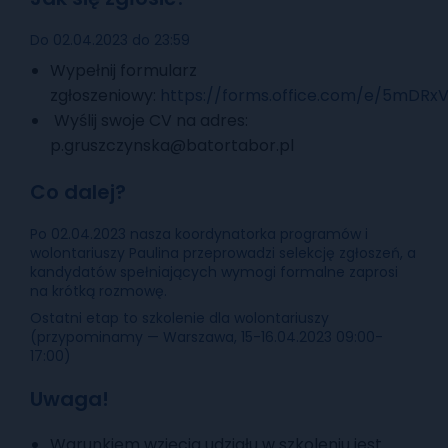
Do 02.04.2023 do 23:59
Wypełnij formularz
zgłoszeniowy:
https://forms.office.com/e/5mDRx
Wyślij swoje CV na adres:
p.gruszczynska@batortabor.pl
Co dalej?
Po 02.04.2023 nasza koordynatorka programów i
wolontariuszy Paulina przeprowadzi selekcję zgłoszeń, a
kandydatów spełniających wymogi formalne zaprosi
na krótką rozmowę.
Ostatni etap to szkolenie dla wolontariuszy
(przypominamy — Warszawa, 15-16.04.2023 09:00-
17:00)
Uwaga!
Warunkiem wzięcia udziału w szkoleniu jest