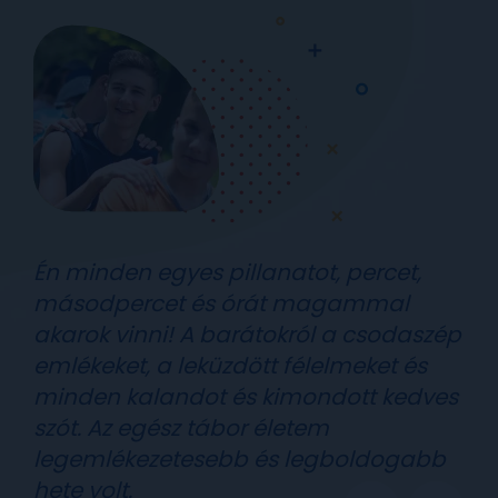
Én minden egyes pillanatot, percet,
másodpercet és órát magammal
akarok vinni! A barátokról a csodaszép
emlékeket, a leküzdött félelmeket és
minden kalandot és kimondott kedves
szót. Az egész tábor életem
legemlékezetesebb és legboldogabb
hete volt.