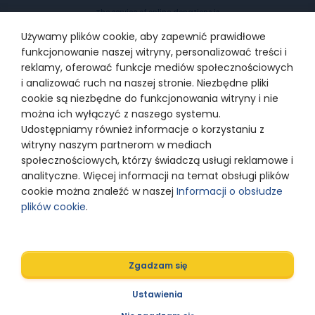
The service of online donations is
provided by PayU SA with the
registered office in Poznań, 60-166
Używamy plików cookie, aby zapewnić prawidłowe
Poznań, at ul. Grunwaldzka 186,
supervised by Polish Financial
funkcjonowanie naszej witryny, personalizować treści i
Supervision Authority, entered into
the Register of payment services
reklamy, oferować funkcje mediów społecznościowych
providers under the number
IP1/2012, entered into the Register
i analizować ruch na naszej stronie. Niezbędne pliki
of Entrepreneurs kept by the District
cookie są niezbędne do funkcjonowania witryny i nie
Court for Poznań –Nowe Miasto and
Wilda in Poznań, 8th Commercial
można ich wyłączyć z naszego systemu.
Department of the National Court
Register under KRS number
Udostępniamy również informacje o korzystaniu z
0000274399
witryny naszym partnerom w mediach
społecznościowych, którzy świadczą usługi reklamowe i
analityczne. Więcej informacji na temat obsługi plików
© 2024 Razem z Odwagą
cookie można znaleźć w naszej
Informacji o obsłudze
plików cookie
.
Polityka prywatności
Zgadzam się
Designed by
Ustawienia