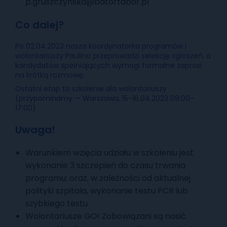
p.gruszczynska@batortabor.pl
Co dalej?
Po 02.04.2023 nasza koordynatorka programów i
wolontariuszy Paulina przeprowadzi selekcję zgłoszeń, a
kandydatów spełniających wymogi formalne zaprosi
na krótką rozmowę.
Ostatni etap to szkolenie dla wolontariuszy
(przypominamy — Warszawa, 15-16.04.2023 09:00-
17:00)
Uwaga!
Warunkiem wzięcia udziału w szkoleniu jest
wykonanie 3 szczepień do czasu trwania
programu; oraz, w zależności od aktualnej
polityki szpitala, wykonanie testu PCR lub
szybkiego testu.
Wolontariusze GO! Zobowiązani są nosić