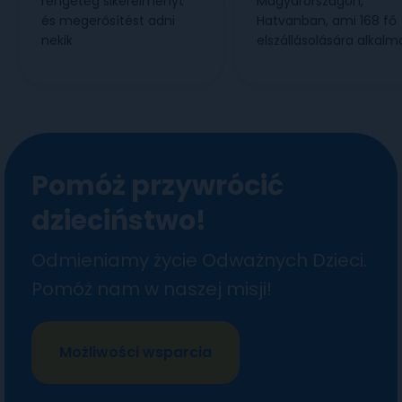
rengeteg sikerélményt
Magyarországon,
és megerősítést adni
Hatvanban, ami 168 fő
nekik
elszállásolására alkalm
Pomóż przywrócić
dzieciństwo!
Odmieniamy życie Odważnych Dzieci.
Pomóż nam w naszej misji!
Możliwości wsparcia