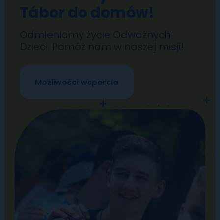
Tábor do domów!
Odmieniamy życie Odważnych
Dzieci. Pomóż nam w naszej misji!
Możliwości wsparcia