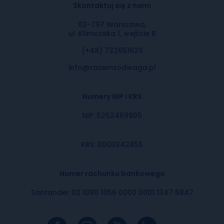
Skontaktuj się z nami
02-797 Warszawa,
ul. Klimczaka 1, wejście B
(+48) 732651620
info@razemzodwaga.pl
Numery NIP i KRS
NIP: 5252469905
KRS: 0000342855
Numer rachunku bankowego
Santander 02 1090 1056 0000 0001 1347 5847