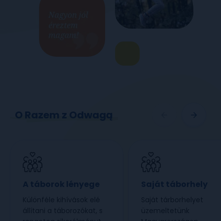
O Razem z Odwagą
A táborok lényege
Saját táborhely
Különféle kihívások elé
Saját tárborhelyet
állítani a táborozókat, s
üzemeltetünk