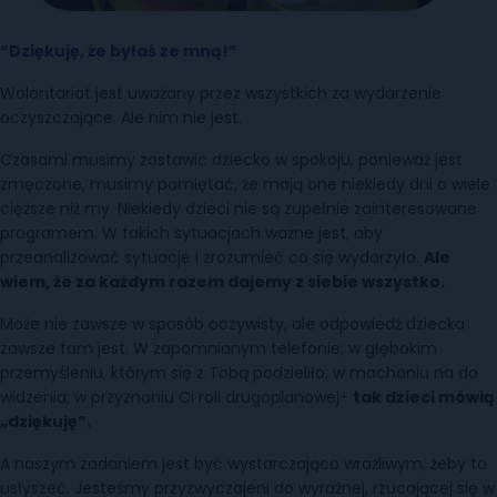
“Dziękuję, że byłaś ze mną!”
Wolontariat jest uważany przez wszystkich za wydarzenie
oczyszczające. Ale nim nie jest.
Czasami musimy zostawić dziecko w spokoju, ponieważ jest
zmęczone, musimy pamiętać, że mają one niekiedy dni o wiele
cięższe niż my. Niekiedy dzieci nie są zupełnie zainteresowane
programem. W takich sytuacjach ważne jest, aby
przeanalizować sytuacje i zrozumieć co się wydarzyło.
Ale
wiem, że za każdym razem dajemy z siebie wszystko.
Może nie zawsze w sposób oczywisty, ale odpowiedź dziecka
zawsze tam jest. W zapomnianym telefonie; w głębokim
przemyśleniu, którym się z Tobą podzieliło; w machaniu na do
widzenia; w przyznaniu Ci roli drugoplanowej-
tak dzieci mówią
„dziękuję”.
A naszym zadaniem jest być wystarczająco wrażliwym, żeby to
usłyszeć. Jesteśmy przyzwyczajeni do wyraźnej, rzucającej się w