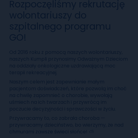
Rozpoczęliśmy rekrutację
wolontariuszy do
szpitalnego programu
GO!
Od 2016 roku z pomocą naszych wolontariuszy,
naszych Kumpli przynosimy Odważnym Dzieciom
na oddziały onkologiczne uzdrawiającą moc
terapii rekreacyjnej.
Naszym celem jest zapewnianie małym
pacjentom doświadczeń, które pozwolą im choć
na chwilę zapomnieć o chorobie, wywołają
uśmiech na ich twarzach i przywrócą im
poczucie decyzyjności i sprawczości w życiu.
Przywracamy to, co zabrała choroba —
przywracamy dzieciństwo, bo wierzymy, że nad
chmurami zawsze świeci słońce! ⛅