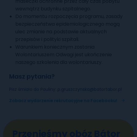
maseczki ochronne przez cały czas pobytu
wewnątrz budynku szpitalnego.
Do momentu rozpoczęcia programu, zasady
bezpieczeństwa epidemiologicznego mogą
ulec zmianie na podstawie aktualnych
przepisów i polityki szpitali.
Warunkiem koniecznym zostania
Wolontariuszem Odwagi jest ukończenie
naszego szkolenia dla wolontariuszy.
Masz pytania?
Pisz śmiało do Pauliny: p.gruszczynska@batortabor.pl
Zobacz wydarzenie rekrutacyjne na Facebooku!
Przenieśmy obóz Bátor