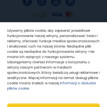
The service of online donations is
provided by PayU SA with the
registered office in Poznań, 60-166
Używamy plików cookie, aby zapewnić prawidłowe
Poznań, at ul. Grunwaldzka 186,
supervised by Polish Financial
funkcjonowanie naszej witryny, personalizować treści i
Supervision Authority, entered into
the Register of payment services
reklamy, oferować funkcje mediów społecznościowych
providers under the number
IP1/2012, entered into the Register
i analizować ruch na naszej stronie. Niezbędne pliki
of Entrepreneurs kept by the District
cookie są niezbędne do funkcjonowania witryny i nie
Court for Poznań –Nowe Miasto and
Wilda in Poznań, 8th Commercial
można ich wyłączyć z naszego systemu.
Department of the National Court
Register under KRS number
Udostępniamy również informacje o korzystaniu z
0000274399
witryny naszym partnerom w mediach
społecznościowych, którzy świadczą usługi reklamowe i
analityczne. Więcej informacji na temat obsługi plików
© 2024 Razem z Odwagą
cookie można znaleźć w naszej
Informacji o obsłudze
plików cookie
.
Polityka prywatności