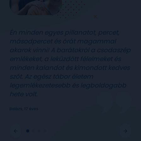
Én minden egyes pillanatot, percet,
másodpercet és órát magammal
akarok vinni! A barátokról a csodaszép
emlékeket, a leküzdött félelmeket és
minden kalandot és kimondott kedves
szót. Az egész tábor életem
legemlékezetesebb és legboldogabb
hete volt.
Balázs, 17 éves