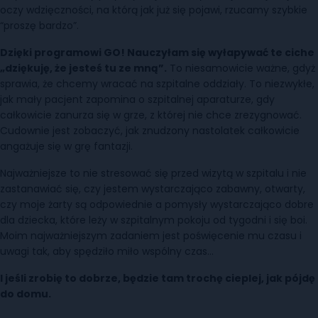
oczy wdzięczności, na którą jak już się pojawi, rzucamy szybkie
“proszę bardzo”.
Dzięki programowi GO! Nauczyłam się wyłapywać te ciche
„dziękuję, że jesteś tu ze mną”.
To niesamowicie ważne, gdyż
sprawia, że chcemy wracać na szpitalne oddziały. To niezwykłe,
jak mały pacjent zapomina o szpitalnej aparaturze, gdy
całkowicie zanurza się w grze, z której nie chce zrezygnować.
Cudownie jest zobaczyć, jak znudzony nastolatek całkowicie
angażuje się w grę fantazji.
Najważniejsze to nie stresować się przed wizytą w szpitalu i nie
zastanawiać się, czy jestem wystarczająco zabawny, otwarty,
czy moje żarty są odpowiednie a pomysły wystarczająco dobre
dla dziecka, które leży w szpitalnym pokoju od tygodni i się boi.
Moim najważniejszym zadaniem jest poświęcenie mu czasu i
uwagi tak, aby spędziło miło wspólny czas…
I jeśli zrobię to dobrze, będzie tam trochę cieplej, jak pójdę
do domu.