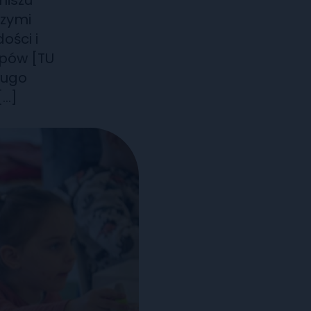
niszu
szymi
ości i
mpów [TU
ługo
[…]