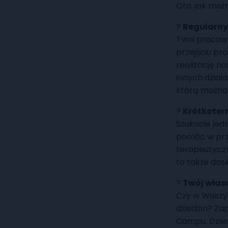
Oto, jak moż
?
Regularny
Twoi pracown
przejściu pr
realizację n
innych działa
którą można
?
Krótkoter
Szukacie jed
pomóc w prz
terapeutyczn
to także dosk
?
Twój włas
Czy w Waszym
dziedzin? Za
Campu. Dziec