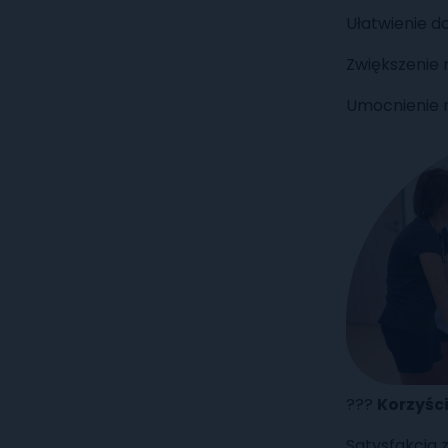
Ułatwienie d
Zwiększenie 
Umocnienie re
?‍?‍?
Korzyśc
Satysfakcja 