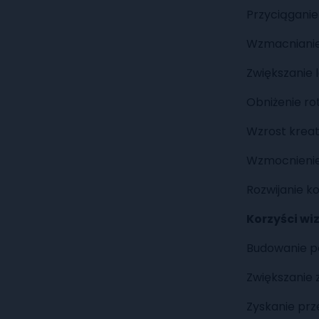
Przyciąganie
Wzmacnianie 
Zwiększanie l
Obniżenie ro
Wzrost kreat
Wzmocnienie 
Rozwijanie k
Korzyści wi
Budowanie po
Zwiększanie 
Zyskanie prz