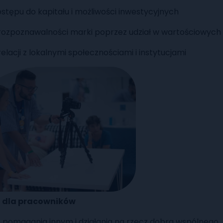
ostępu do kapitału i możliwości inwestycyjnych
rozpoznawalności marki poprzez udział w wartościowych 
lacji z lokalnymi społecznościami i instytucjami
i dla pracowników
z pomagania innym i działania na rzecz dobra wspólnego