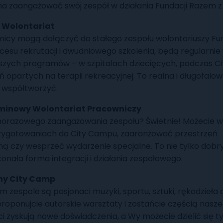
na zaangażować swój zespół w działania Fundacji Razem 
 Wolontariat
icy mogą dołączyć do stałego zespołu wolontariuszy Fun
ocesu rekrutacji i dwudniowego szkolenia, będą regularnie
aszych programów – w szpitalach dziecięcych, podczas C
ń opartych na terapii rekreacyjnej. To realna i długofalo
 współtworzyć.
minowy Wolontariat Pracowniczy
norazowego zaangażowania zespołu? Świetnie! Możecie w
ygotowaniach do City Campu, zaaranżować przestrzeń
ą czy wesprzeć wydarzenie specjalne. To nie tylko dobr
onała forma integracji i działania zespołowego.
ny City Camp
 zespole są pasjonaci muzyki, sportu, sztuki, rękodzieła 
proponujcie autorskie warsztaty i zostańcie częścią nasze
i zyskują nowe doświadczenia, a Wy możecie dzielić się ty