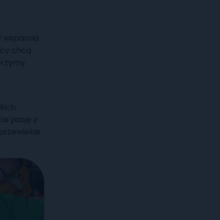
y wsparcia
nicy chcą
orzymy
kich
ie pasję z
przewlekle