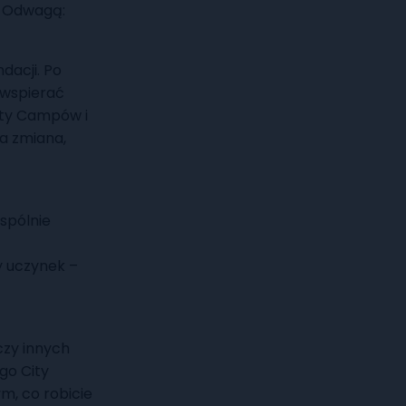
z Odwagą:
dacji. Po
 wspierać
ity Campów i
wa zmiana,
spólnie
y uczynek –
czy innych
go City
m, co robicie