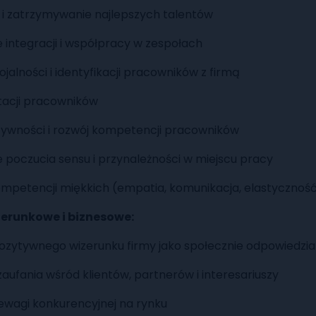
 i zatrzymywanie najlepszych talentów
integracji i współpracy w zespołach
ojalności i identyfikacji pracowników z firmą
tacji pracowników
ywności i rozwój kompetencji pracowników
poczucia sensu i przynależności w miejscu pracy
ompetencji miękkich (empatia, komunikacja, elastycznoś
zerunkowe i biznesowe:
zytywnego wizerunku firmy jako społecznie odpowiedzia
zaufania wśród klientów, partnerów i interesariuszy
ewagi konkurencyjnej na rynku