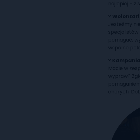
najlepiej – z
?
Wolontari
Jesteśmy nie
specjalistów 
pomagać, wy
wspólne pole 
?
Kampania
Macie w zesp
wypraw? Zgło
pomaganiem, 
chorych. Dob