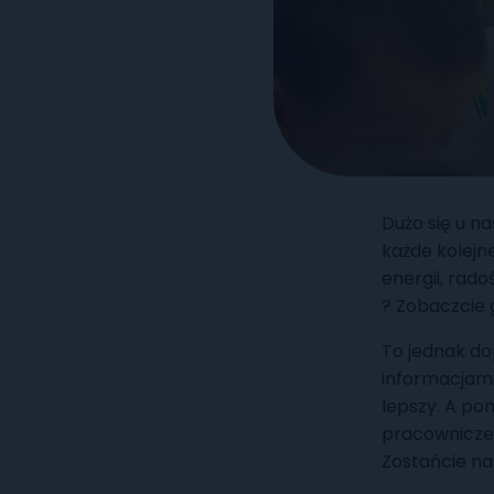
Dużo się u na
każde kolej
energii, rado
? Zobaczcie 
To jednak do
informacjami
lepszy. A po
pracownicze
Zostańcie na