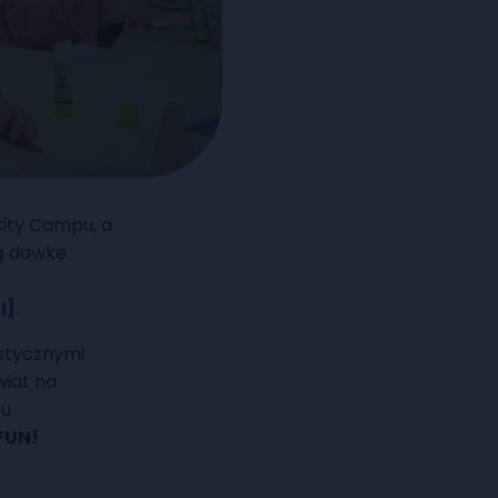
 City Campu, a
ą dawkę
I]
.
astycznymi
wiat na
tu
FUN!