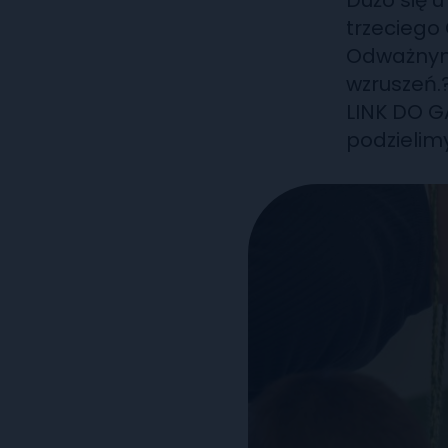
Dużo się u
trzeciego
Odważnymi
wzruszeń.
LINK DO GA
podzielim