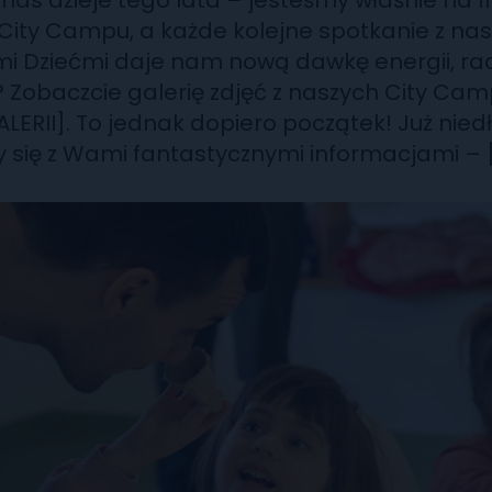
 nas dzieje tego lata – jesteśmy właśnie na fi
 City Campu, a każde kolejne spotkanie z na
 Dziećmi daje nam nową dawkę energii, rad
? Zobaczcie galerię zdjęć z naszych City Ca
LERII]. To jednak dopiero początek! Już nied
y się z Wami fantastycznymi informacjami – 