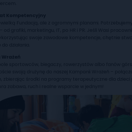
 sercem.
at Kompetencyjny
wielką Fundacją, ale z ogromnymi planami. Potrzebujem
– od grafiki, marketingu, IT, po HR i PR. Jeśli Wasi pracow
korzystując swoje zawodowe kompetencje, chętnie stw
do działania.
 Wrażeń
ole sportowców, biegaczy, rowerzystów albo fanów górs
ście swoją drużynę do naszej Kampanii Wrażeń – połączc
zbierając środki na programy terapeutyczne dla dzieci 
ra zabawa, ruch i realne wsparcie w jednym!