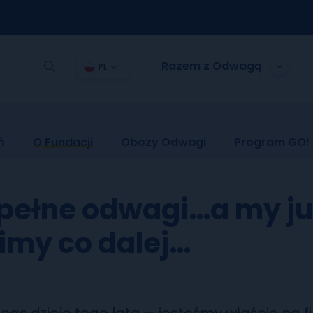
Razem z Odwagą
PL
ń
O Fundacji
Obozy Odwagi
Program GO!
 pełne odwagi…a my ju
imy co dalej…