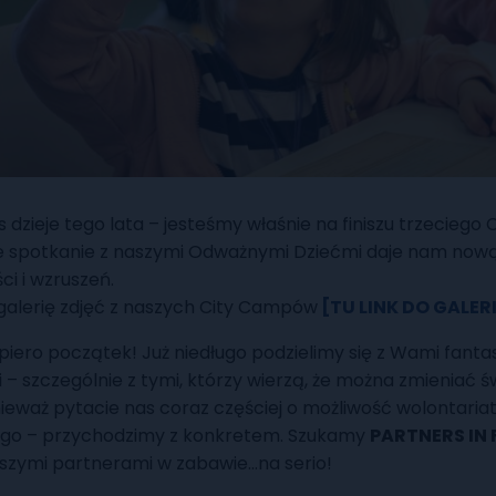
s dzieje tego lata – jesteśmy właśnie na finiszu trzeciego
ne spotkanie z naszymi Odważnymi Dziećmi daje nam now
ści i wzruszeń.
galerię zdjęć z naszych City Campów
[TU LINK DO GALERI
piero początek! Już niedługo podzielimy się z Wami fant
 – szczególnie z tymi, którzy wierzą, że można zmieniać ś
nieważ pytacie nas coraz częściej o możliwość wolontaria
go – przychodzimy z konkretem. Szukamy
PARTNERS IN 
szymi partnerami w zabawie…na serio!