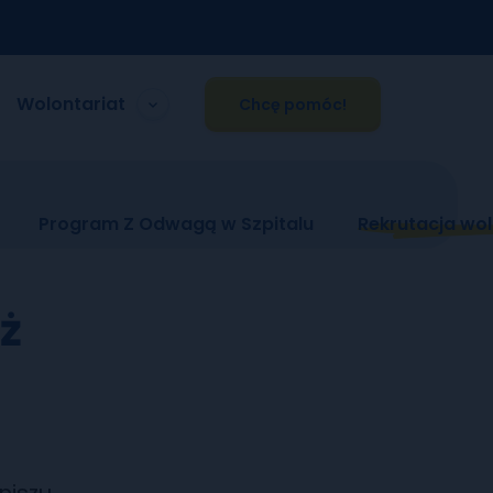
Wolontariat
Chcę pomóc!
Program Z Odwagą w Szpitalu
Rekrutacja wol
ż